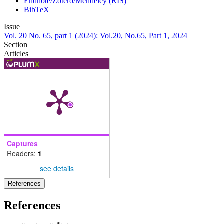
Endnote/Zotero/Mendeley (RIS)
BibTeX
Issue
Vol. 20 No. 65, part 1 (2024): Vol.20, No.65, Part 1, 2024
Section
Articles
Captures
Readers:
1
see details
References
References