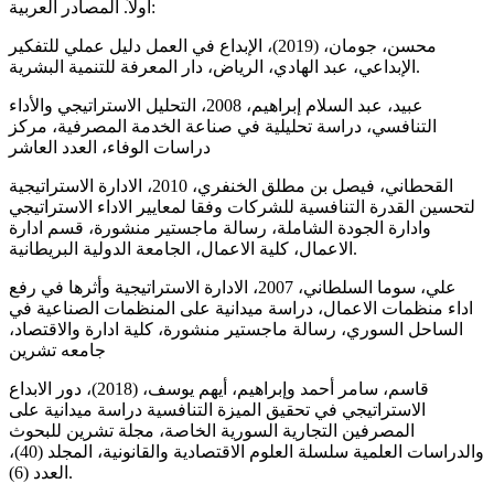
اولاً. المصادر العربية:
محسن، جومان، (2019)، الإبداع في العمل دليل عملي للتفكير
الإبداعي، عبد الهادي، الرياض، دار المعرفة للتنمية البشرية.
عبيد، عبد السلام إبراهيم، 2008، التحليل الاستراتيجي والأداء
التنافسي، دراسة تحليلية في صناعة الخدمة المصرفية، مركز
دراسات الوفاء، العدد العاشر
القحطاني، فيصل بن مطلق الخنفري، 2010، الادارة الاستراتيجية
لتحسين القدرة التنافسية للشركات وفقا لمعايير الاداء الاستراتيجي
وادارة الجودة الشاملة، رسالة ماجستير منشورة، قسم ادارة
الاعمال، كلية الاعمال، الجامعة الدولية البريطانية.
علي، سوما السلطاني، 2007، الادارة الاستراتيجية وأثرها في رفع
اداء منظمات الاعمال، دراسة ميدانية على المنظمات الصناعية في
الساحل السوري، رسالة ماجستير منشورة، كلية ادارة والاقتصاد،
جامعه تشرين
قاسم، سامر أحمد وإبراهيم، أيهم يوسف، (2018)، دور الابداع
الاستراتيجي في تحقيق الميزة التنافسية دراسة ميدانية على
المصرفين التجارية السورية الخاصة، مجلة تشرين للبحوث
والدراسات العلمية سلسلة العلوم الاقتصادية والقانونية، المجلد (40)،
العدد (6).