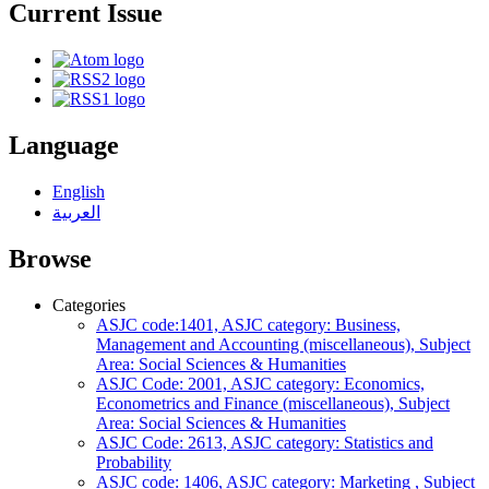
Current Issue
Language
English
العربية
Browse
Categories
ASJC code:1401, ASJC category: Business,
Management and Accounting (miscellaneous), Subject
Area: Social Sciences & Humanities
ASJC Code: 2001, ASJC category: Economics,
Econometrics and Finance (miscellaneous), Subject
Area: Social Sciences & Humanities
ASJC Code: 2613, ASJC category: Statistics and
Probability
ASJC code: 1406, ASJC category: Marketing , Subject