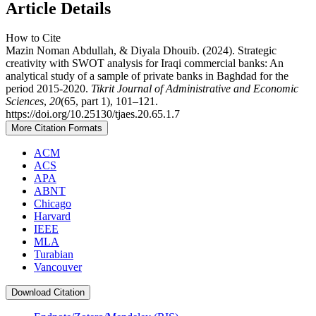
Article Details
How to Cite
Mazin Noman Abdullah, & Diyala Dhouib. (2024). Strategic
creativity with SWOT analysis for Iraqi commercial banks: An
analytical study of a sample of private banks in Baghdad for the
period 2015-2020.
Tikrit Journal of Administrative and Economic
Sciences
,
20
(65, part 1), 101–121.
https://doi.org/10.25130/tjaes.20.65.1.7
More Citation Formats
ACM
ACS
APA
ABNT
Chicago
Harvard
IEEE
MLA
Turabian
Vancouver
Download Citation