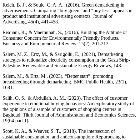
Reich, B. J., & Soule, C. A. A., (2016), Green demarketing in
advertisements: Comparing “buy green” and “buy less” appeals in
product and institutional advertising contexts. Journal of
Risqiani, R., & Maemunah, S., (2016), Building the Attitude of
Consumer Concern for Environmentally Friendly Products.
Salem, M. Z., Ertz, M., & Sarigӧllü, E., (2021), Demarketing
strategies to rationalize electricity consumption in the Gaza Strip-
Salem, M., & Ertz, M., (2023), “Better start”: promoting
breastfeeding through demarketing. BMC Public Health, 23(1),
Salih, O. S., & Abdullah, A. M., (2023), The effect of customer
experience in emotional buying behaviors: An exploratory study of
the opinions of a sample of customers of shopping centers in
Baghdad. Tikrit Journal of Administration and Economics Sciences,
Scott, K. A., & Weaver, S. T., (2018), The intersection of
sustainable consumption and anticonsumption: Repurposing to