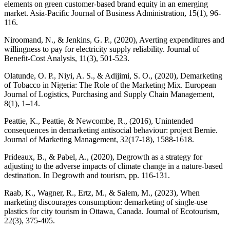
elements on green customer-based brand equity in an emerging
market. Asia-Pacific Journal of Business Administration, 15(1), 96-
Niroomand, N., & Jenkins, G. P., (2020), Averting expenditures and
willingness to pay for electricity supply reliability. Journal of
Olatunde, O. P., Niyi, A. S., & Adijimi, S. O., (2020), Demarketing
of Tobacco in Nigeria: The Role of the Marketing Mix. European
Journal of Logistics, Purchasing and Supply Chain Management,
8(1), 1–14.
Peattie, K., Peattie, & Newcombe, R., (2016), Unintended
consequences in demarketing antisocial behaviour: project Bernie.
Prideaux, B., & Pabel, A., (2020), Degrowth as a strategy for
adjusting to the adverse impacts of climate change in a nature-based
Raab, K., Wagner, R., Ertz, M., & Salem, M., (2023), When
marketing discourages consumption: demarketing of single-use
plastics for city tourism in Ottawa, Canada. Journal of Ecotourism,