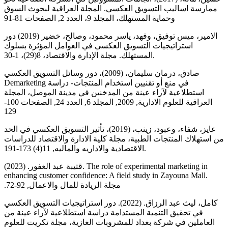
ممارسة اساليب التسويق العكسي. المجلة العراقية لبحوث السوق
وحماية المستهلك، المجلد 9، العدد 2, الصفحات 81-91
الامير، ميس توفيق، وفهد، ياسر محمود، وصالح، خضير (2019) دور
استراتيجيات التسويق العكسي في العوامل المؤثرة بسلوك
المستهلك. مجلة الإدارة والاقتصاد، 8(29)، 1-30.
صادق، درمان سليمان، (2009)، دور وسائل التسويق العكسي
Demarketing في منع أو تقنيين استخدام المنتجات- دراسة
استطلاعية لآراء عينة من المدخنين في مدينة الموصل، المجلة
العراقية للعلوم الادارية, 2009, المجلد 6, العدد 24, الصفحات 100-
129
عايز، شفاء، وعبود، زينب، (2019)، تأثير التسويق العكسي في الحد
من استهلاك المنتجات الطبية، مجلة كلية الادارة والاقتصاد للدراسات
الاقتصادية والاداريه والماليه, 11(4) 173-191.
قتيبة عبد الغفور. (2023). The role of experimental marketing in
enhancing customer confidence: A field study in Zayouna Mall.
مجلة الريادة للمال والاعمال, 92-72.‏
كامل، ليث عبد الرزاق. (2022). دور استراتيجيات التسويق العكسي
في تحقيق التنمية المستدامة دراسة استطلاعية لآراء عينة من
العاملين في شركة بغداد للمشروبات الغازية، مجلة تكريت للعلوم