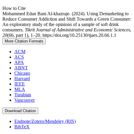
How to Cite
Mohammed Edan Bani Al-khazraje. (2024). Using Demarketing to
Reduce Consumer Addiction and Shift Towards a Green Consumer:
An exploratory study of the opinions of a sample of soft drink
consumers.
Tikrit Journal of Administrative and Economic Sciences
,
20
(66, part 1), 1–20. https://doi.org/10.25130/tjaes.20.66.1.1
More Citation Formats
ACM
ACS
APA
ABNT
Chicago
Harvard
IEEE
MLA
Turabian
Vancouver
Download Citation
Endnote/Zotero/Mendeley (RIS)
BibTeX