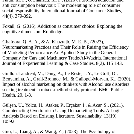
anti‐consumption behaviour: The moderating role of consumer
social responsibility. International Journal of Consumer Studies,
Foxall, G. (2016). Addiction as consumer choice: Exploring the
Ghafoora, Q. A. A., & Al Khazrajb, M. E. B., (2023),
Neuromarketing Practices and Their Role in Raising the Efficiency
of Marketing Performance-An Applied Study in the General
Company for Cars and Machinery Trade/Al-Waziria. International
Guillou-Landreat, M., Dany, A., Le Reste, J. Y., Le Goff, D.,
Benyamina, A., Grall-Bronnec, M., & Gallopel-Morvan, K., (2020),
Impact of alcohol marketing on drinkers with Alcohol use disorders
seeking treatment: a mixed-method study protocol. BMC Public
Gülşen, U., Yolcu, H., Ataker, P., Erçakar, İ., & Acar, S., (2021),
Counteracting Overtourism Using Demarketing Tools: A Logit
Analysis Based on Existing Literature. Sustainability, 13(19),
Guo, L., Liang, A., & Wang, Z., (2023), The Psychology of