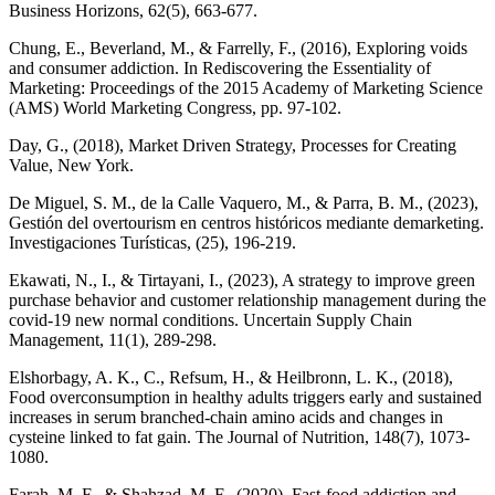
Chung, E., Beverland, M., & Farrelly, F., (2016), Exploring voids
and consumer addiction. In Rediscovering the Essentiality of
Marketing: Proceedings of the 2015 Academy of Marketing Science
Day, G., (2018), Market Driven Strategy, Processes for Creating
Value, New York.
De Miguel, S. M., de la Calle Vaquero, M., & Parra, B. M., (2023),
Gestión del overtourism en centros históricos mediante demarketing.
Ekawati, N., I., & Tirtayani, I., (2023), A strategy to improve green
purchase behavior and customer relationship management during the
covid-19 new normal conditions. Uncertain Supply Chain
Elshorbagy, A. K., C., Refsum, H., & Heilbronn, L. K., (2018),
Food overconsumption in healthy adults triggers early and sustained
increases in serum branched-chain amino acids and changes in
cysteine linked to fat gain. The Journal of Nutrition, 148(7), 1073-
Farah, M. F., & Shahzad, M. F., (2020), Fast‐food addiction and