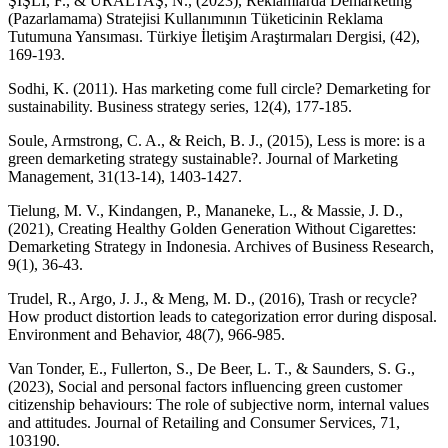
ŞİŞLİ, F., & URALTAŞ, N., (2023), Reklamlarda Demarketing
(Pazarlamama) Stratejisi Kullanımının Tüketicinin Reklama
Tutumuna Yansıması. Türkiye İletişim Araştırmaları Dergisi, (42),
Sodhi, K. (2011). Has marketing come full circle? Demarketing for
Soule, Armstrong, C. A., & Reich, B. J., (2015), Less is more: is a
green demarketing strategy sustainable?. Journal of Marketing
Tielung, M. V., Kindangen, P., Mananeke, L., & Massie, J. D.,
(2021), Creating Healthy Golden Generation Without Cigarettes:
Demarketing Strategy in Indonesia. Archives of Business Research,
Trudel, R., Argo, J. J., & Meng, M. D., (2016), Trash or recycle?
How product distortion leads to categorization error during disposal.
Van Tonder, E., Fullerton, S., De Beer, L. T., & Saunders, S. G.,
(2023), Social and personal factors influencing green customer
citizenship behaviours: The role of subjective norm, internal values
and attitudes. Journal of Retailing and Consumer Services, 71,