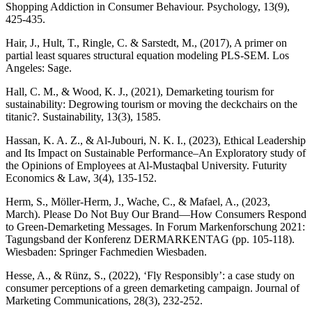
Shopping Addiction in Consumer Behaviour. Psychology, 13(9),
Hair, J., Hult, T., Ringle, C. & Sarstedt, M., (2017), A primer on
partial least squares structural equation modeling PLS-SEM. Los
Angeles: Sage.
Hall, C. M., & Wood, K. J., (2021), Demarketing tourism for
sustainability: Degrowing tourism or moving the deckchairs on the
Hassan, K. A. Z., & Al-Jubouri, N. K. I., (2023), Ethical Leadership
and Its Impact on Sustainable Performance–An Exploratory study of
the Opinions of Employees at Al-Mustaqbal University. Futurity
Herm, S., Möller-Herm, J., Wache, C., & Mafael, A., (2023,
March). Please Do Not Buy Our Brand—How Consumers Respond
to Green-Demarketing Messages. In Forum Markenforschung 2021:
Tagungsband der Konferenz DERMARKENTAG (pp. 105-118).
Hesse, A., & Rünz, S., (2022), ‘Fly Responsibly’: a case study on
consumer perceptions of a green demarketing campaign. Journal of