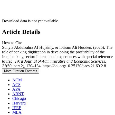
Download data is not yet available.
Article Details
How to Cite
Suhyla Abdulzahra Al-Hujaimy, & Ibtisam Ali Hussien. (2025). The
role of banking digitization in developing the profitability of the
Iraqi banking sector: International experiences with special reference
to Iraq.
Tikrit Journal of Administrative and Economic Sciences
,
21
(69, part 2), 120–134. https://doi.org/10.25130/tjaes.21.69.2.8
More Citation Formats
ACM
ACS
APA
ABNT
Chicago
Harvard
IEEE
MLA