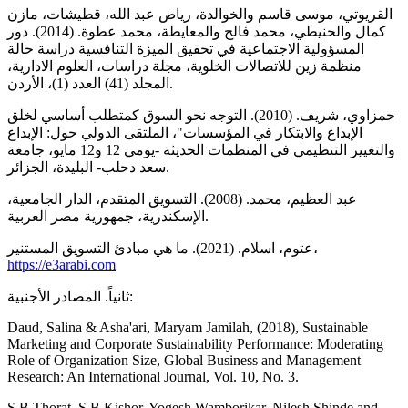
القريوتي، موسى قاسم والخوالدة، رياض عبد الله، قطيشات، مازن
كمال والحنيطي، محمد فالح والمعايطة، محمد عطوة. (2014). دور
المسؤولية الاجتماعية في تحقيق الميزة التنافسية دراسة حالة
منظمة زين للاتصالات الخلوية، مجلة دراسات، العلوم الادارية،
المجلد (41) العدد (1)، الأردن.
حمزاوي، شريف. (2010). التوجه نحو السوق كمتطلب أساسي لخلق
الإبداع والابتكار في المؤسسات"، الملتقى الدولي حول: الإبداع
والتغيير التنظيمي في المنظمات الحديثة -يومي 12 و12 مايو، جامعة
سعد دحلب- البليدة، الجزائر.
عبد العظيم، محمد. (2008). التسويق المتقدم، الدار الجامعية،
الإسكندرية، جمهورية مصر العربية.
عتوم، اسلام. (2021). ما هي مبادئ التسويق المستنير،
https://e3arabi.com
ثانياً. المصادر الأجنبية:
Daud, Salina & Asha'ari, Maryam Jamilah, (2018), Sustainable
Marketing and Corporate Sustainability Performance: Moderating
Role of Organization Size, Global Business and Management
Research: An International Journal, Vol. 10, No. 3.
S.B.Thorat, S.B.Kishor, Yogesh Wamborikar, Nilesh Shinde and