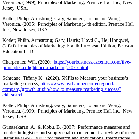
Veronica, (1999), Principles of Marketing, Prentice Hall Inc., New
Jersey, USA.
Kotler, Philip, Armstrong, Gary, Saunders, Johan and Wong,
Veronica, (2005), Principles of Marketing,4th edition, Prentice Hall
Inc., New Jersey, USA.
Kotler; Philip, Armstrong; Gary, Harris; Lloyd C., He; Hongwei,
(2020), Principles of Marketing: Eighth European Edition, Pearson
Education LTD
Charpentier, Will, (2020),
https://yourbusiness.azcentral.com/five-
principles-enlightened-marketing-2075.html
Schreane, Tiffany K., (2020), 5KPIs to Measure your business’s
marketing success,
https://www.uschamber.com/co/good-
company/growth-studio/how-to-measure-marketing-success?
cid=search
.
Kotler, Philip, Armstrong, Gary, Saunders, Johan and Wong,
Veronica, (1999), Principles of Marketing, Prentice Hall Inc., New
Jersey, USA.
Gunasekaran, A., & Kobu, B. (2007). Performance measures and
metrics in logistics and supply chain management: a review of recent
literature (1995–2004) for research and applications. International