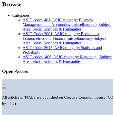
Browse
Categories
ASJC code:1401, ASJC category: Business,
Management and Accounting (miscellaneous), Subject
Area: Social Sciences & Humanities
ASJC Code: 2001, ASJC category: Economics,
Econometrics and Finance (miscellaneous), Subject
Area: Social Sciences & Humanities
ASJC Code: 2613, ASJC category: Statistics and
Probability
ASJC code: 1406, ASJC category: Marketing , Subject
Area: Social Sciences & Humanities
Open Access
All articles in TJAES are published on
Creative Common license (CC
by - 4.0)