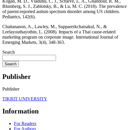
Kogan, M. D., Vladutiu, C. J., Schieve, L. A., Ghandour, R. M.,
Blumberg, S. J., Zablotsky, B., & Lu, M. C. (2018). The prevalence
of parent-reported autism spectrum disorder among US children.
Pediatrics, 142(6).
Chattananon, A., Lawley, M., Supparerkchaisakul, N., &
Leelayouthayothin, L. (2008). Impacts of a Thai cause‐related
marketing program on corporate image. International Journal of
Search
Search
Publisher
Publisher
TIKRIT UNIVERSITY
Information
For Readers
For Authors