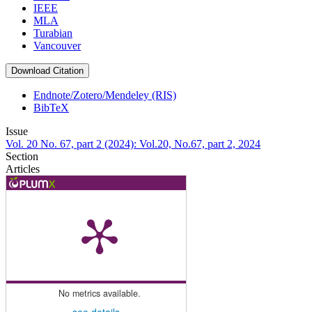
IEEE
MLA
Turabian
Vancouver
Download Citation
Endnote/Zotero/Mendeley (RIS)
BibTeX
Issue
Vol. 20 No. 67, part 2 (2024): Vol.20, No.67, part 2, 2024
Section
Articles
No metrics available.
see details