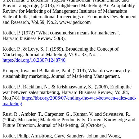
Pravin Tamga dge, (2013), Enlightened Marketing: An Adoptability
Review for Marketing of Management Institutes of Maharashtra
State of India, International Proceedings of Economics Development
and Research, Vol.59, No.2. www.ipedr.com
Kotler, P. (1972) “What consumerism means for marketers”,
Harvard business Review 50(3).
Kotler, P., & Levy, S. J. (1969). Broadening the Concept of
Marketing. Journal of Marketing, VOL. 33, No. 1.
https://doi.org/10.2307/1248740
Kemper, Joya and Ballantine, Paul ,(2019), What do we mean by
sustainability marketing, Journal of Marketing Management.
Kotler, P., Rackham, N., & Krishnaswamy, S., (2006), Ending the
war between sales marketing, Harvard Business Review, Vol.84,
No.(7/8).
https://hbr.org/2006/07/ending-the-war-between-sales-and-
marketing
Rust, R., Ambler, T., Carpenter, G., Kumar, V. and Srivastava, R.,
(2004), Measuring Marketing Productivity: Current Knowledge and
Future Direction, Journal of Marketing, 68(October).
Kotler, Philip, Armstrong, Gary, Saunders, Johan and Wong,