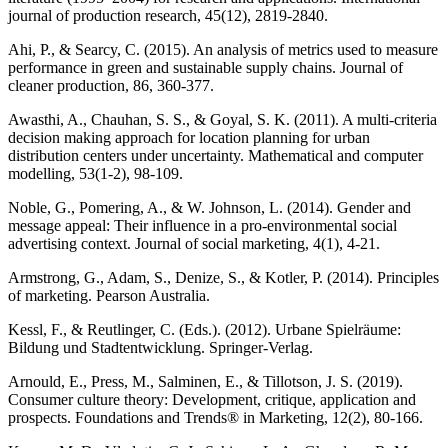
journal of production research, 45(12), 2819-2840.
Ahi, P., & Searcy, C. (2015). An analysis of metrics used to measure
performance in green and sustainable supply chains. Journal of
cleaner production, 86, 360-377.
Awasthi, A., Chauhan, S. S., & Goyal, S. K. (2011). A multi-criteria
decision making approach for location planning for urban
distribution centers under uncertainty. Mathematical and computer
modelling, 53(1-2), 98-109.
Noble, G., Pomering, A., & W. Johnson, L. (2014). Gender and
message appeal: Their influence in a pro-environmental social
advertising context. Journal of social marketing, 4(1), 4-21.
Armstrong, G., Adam, S., Denize, S., & Kotler, P. (2014). Principles
of marketing. Pearson Australia.
Kessl, F., & Reutlinger, C. (Eds.). (2012). Urbane Spielräume:
Bildung und Stadtentwicklung. Springer-Verlag.
Arnould, E., Press, M., Salminen, E., & Tillotson, J. S. (2019).
Consumer culture theory: Development, critique, application and
prospects. Foundations and Trends® in Marketing, 12(2), 80-166.